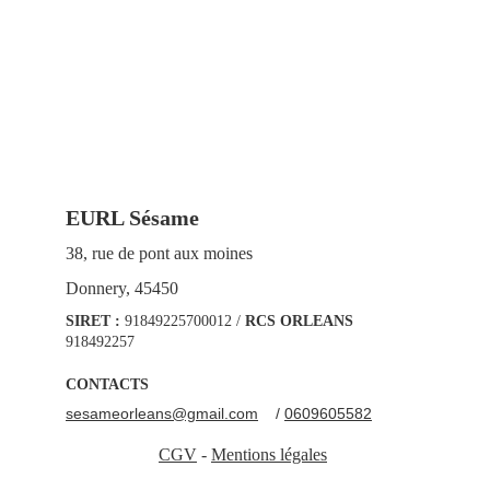
EURL Sésame
38, rue de pont aux moines
Donnery, 45450
SIRET :
 91849225700012 / 
RCS ORLEANS
918492257
CONTACTS
sesameorleans@gmail.com
    / 
0609605582
CGV
 - 
Mentions légales