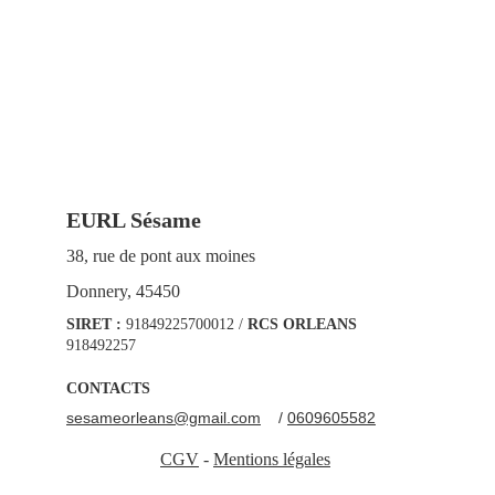
EURL Sésame
38, rue de pont aux moines
Donnery, 45450
SIRET :
 91849225700012 / 
RCS ORLEANS
918492257
CONTACTS
sesameorleans@gmail.com
    / 
0609605582
CGV
 - 
Mentions légales